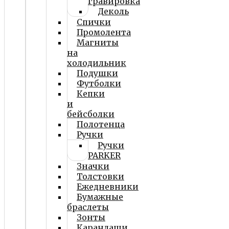
гравировка
Деколь
Спички
Промолента
Магниты
на
холодильник
Подушки
Футболки
Кепки
и
бейсболки
Полотенца
Ручки
Ручки
PARKER
Значки
Толстовки
Ежедневники
Бумажные
браслеты
Зонты
Карандаши