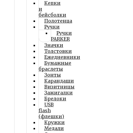
Кепки
и
бейсболки
Полотенца
Ручки
Ручки
PARKER
Значки
Толстовки
Ежедневники
Бумажные
браслеты
Зонты
Карандаши
Визитницы
Зажигалки
Брелоки
USB
flash
(флешки)
Кружки
Медали