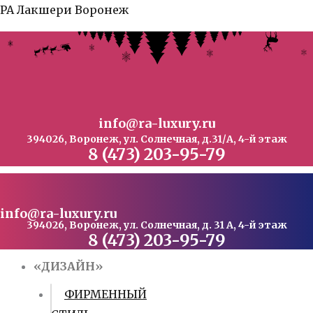
Перейти
РА Лакшери Воронеж
к
содержимому
info@ra-luxury.ru
394026, Воронеж, ул. Солнечная, д.31/А, 4-й этаж
8 (473) 203-95-79
info@ra-luxury.ru
394026, Воронеж, ул. Солнечная, д. 31 А, 4-й этаж
8 (473) 203-95-79
«ДИЗАЙН»
ФИРМЕННЫЙ